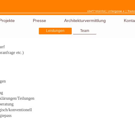
Projekte
Presse
Architekturvermittlung
Konta
Leistungen
Team
urf
anfrage etc.)
ngen
ng
klärungen/Teilungen
beratung
isch/konventionell
giepass