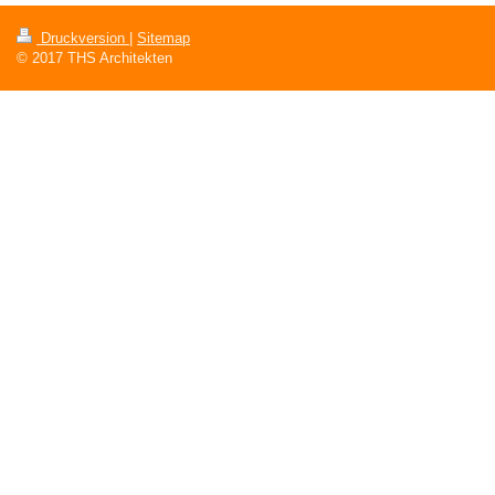
Druckversion
|
Sitemap
© 2017 THS Architekten