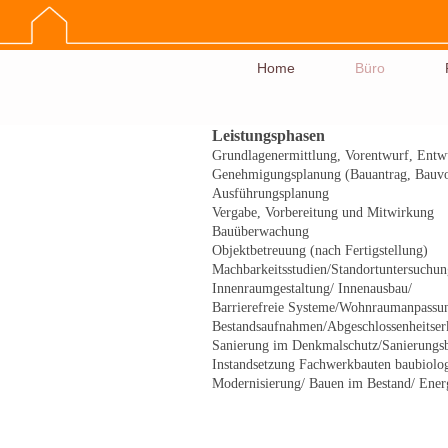
Home
Büro
Leistungsphasen
Grundlagenermittlung, Vorentwurf, Entw
Genehmigungsplanung (Bauantrag, Bauvor
Ausführungsplanung
Vergabe, Vorbereitung und Mitwirkung
Bauüberwachung
Objektbetreuung (nach Fertigstellung)
Machbarkeitsstudien/Standortuntersuchu
Innenraumgestaltung/ Innenausbau/
Barrierefreie Systeme/Wohnraumanpassu
Bestandsaufnahmen/Abgeschlossenheitser
Sanierung im Denkmalschutz/Sanierungs
Instandsetzung Fachwerkbauten baubiolog
Modernisierung/ Bauen im Bestand/ Ener